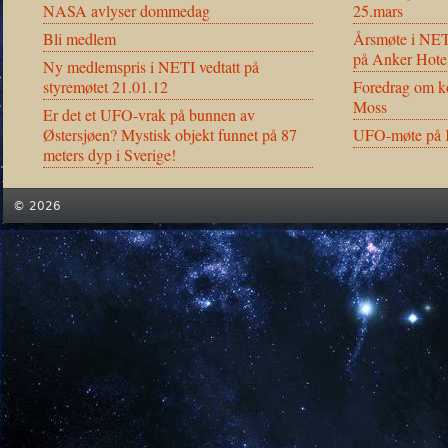
NASA avlyser dommedag
25.mars
Bli medlem
Årsmøte i NET
på Anker Hote
Ny medlemspris i NETI vedtatt på
styremøtet 21.01.12
Foredrag om ko
Moss
Er det et UFO-vrak på bunnen av
Østersjøen? Mystisk objekt funnet på 87
UFO-møte på K
meters dyp i Sverige!
© 2026