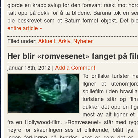
gjorde en krapp sving før den forsvant raskt mot nor
kalt opp på dekk for å ta bildene. Baruna tok en se
ble beskrevet som et Saturn-formet objekt. Det b
entire article »
Filed under:
Aktuelt
,
Arkiv
,
Nyheter
Her blir «romvesenet» fanget på fi
januar 18th, 2012 |
Add a Comment
To britiske turister 
ligner et utenomjo
spillefilm i den brasi
turistene står og fi
dukker det opp en fi
mest av alt ligner et
fra en Hollywood-film. «Romvesenet» står med rygge
høyre for skapningen ses et blinkende, blått lys. 
ingen forklaring på hvorfor lyset er som det er.