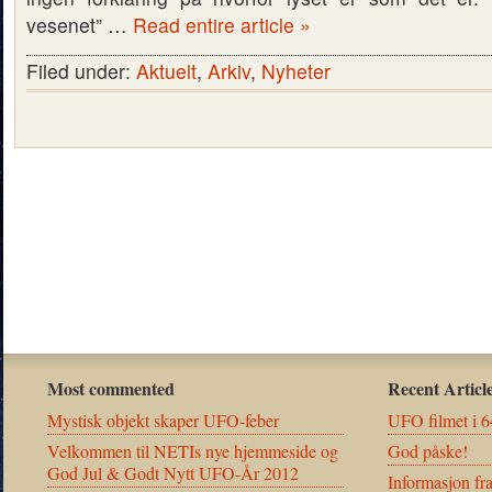
vesenet” …
Read entire article »
Filed under:
Aktuelt
,
Arkiv
,
Nyheter
Most commented
Recent Articl
Mystisk objekt skaper UFO-feber
UFO filmet i 6
Velkommen til NETIs nye hjemmeside og
God påske!
God Jul & Godt Nytt UFO-År 2012
Informasjon fr