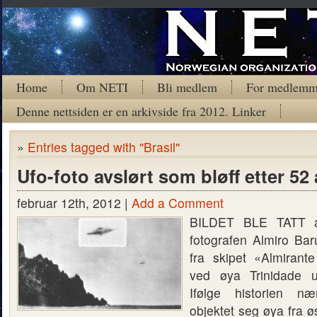
Home
Om NETI
Bli medlem
For medlemm
Denne nettsiden er en arkivside fra 2012. Linker
»
Entries tagged with "Brasil"
Ufo-foto avslørt som bløff etter 52 
februar 12th, 2012 |
Add a Comment
BILDET BLE TATT av
fotografen Almiro Ba
fra skipet «Almiran
ved øya Trinidade ut
Ifølge historien n
objektet seg øya fra ø