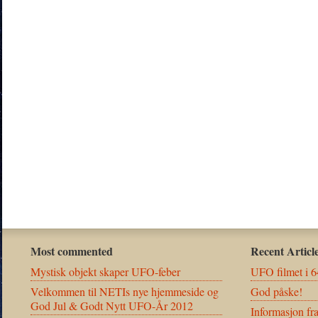
Most commented
Recent Articl
Mystisk objekt skaper UFO-feber
UFO filmet i 6
Velkommen til NETIs nye hjemmeside og
God påske!
God Jul & Godt Nytt UFO-År 2012
Informasjon fr