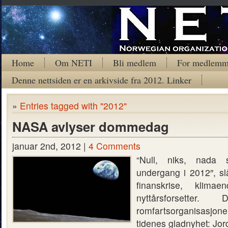
Home
Om NETI
Bli medlem
For medlemm
Denne nettsiden er en arkivside fra 2012. Linker
»
Entries tagged with "2012"
NASA avlyser dommedag
januar 2nd, 2012 |
4 Comments
“Null, niks, nada 
undergang i 2012″, sl
finanskrise, klimae
nyttårsforsetter.
romfartsorganisas
tidenes gladnyhet: Jor