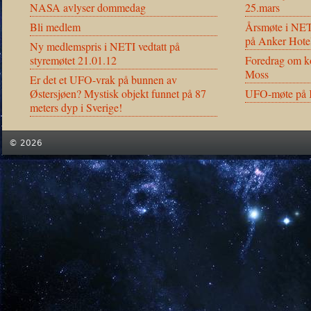
NASA avlyser dommedag
25.mars
Bli medlem
Årsmøte i NET
på Anker Hote
Ny medlemspris i NETI vedtatt på
styremøtet 21.01.12
Foredrag om ko
Moss
Er det et UFO-vrak på bunnen av
Østersjøen? Mystisk objekt funnet på 87
UFO-møte på K
meters dyp i Sverige!
© 2026