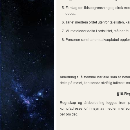
Forslag om tidsbegrensning og strek med 
debatt.
Tar et medlem ordet utenfor talelisten, k
Vil møteleder delta i ordskiftet, må han/h
Personer som har en uakseptabel oppførse
Anledning til å stemme har alle som er be
delta på møtet, kan sende skriftlig fullmakt
§10.Re
Regnskap og årsberetning legges frem p
kontoradresse for innsyn av medlemmer som
ber om det.