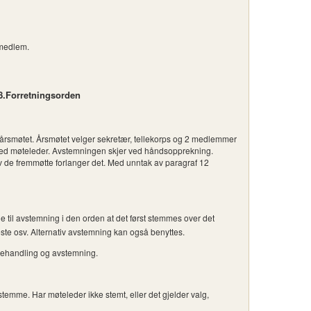
amedlem.
8.Forretningsorden
årsmøtet. Årsmøtet velger sekretær, tellekorps og 2 medlemmer
med møteleder. Avstemningen skjer ved håndsopprekning.
av de fremmøtte forlanger det. Med unntak av paragraf 12
de til avstemning i den orden at det først stemmes over det
ste osv. Alternativ avstemning kan også benyttes.
l behandling og avstemning.
emme. Har møteleder ikke stemt, eller det gjelder valg,