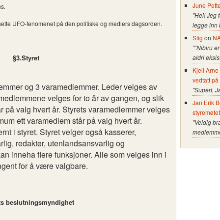
June Pett
ns.
"Hei! Jeg 
å sette UFO-fenomenet på den politiske og mediers dagsorden.
legge inn
Stig
on
NA
"“Nibiru er
§3.Styret
aldri eksi
Kjell Arn
vedtatt på
edlemmer og 3 varamedlemmer. Leder velges av
"Supert, J
emedlemmene velges for to år av gangen, og slik
Jan Erik B
r på valg hvert år. Styrets varamedlemmer velges
styremøte
imum ett varamedlem står på valg hvert år.
"Veldig br
nt i styret. Styret velger også kasserer,
medlemmer 
ig, redaktør, utenlandsansvarlig og
n inneha flere funksjoner. Alle som velges inn i
ngent for å være valgbare.
ts beslutningsmyndighet