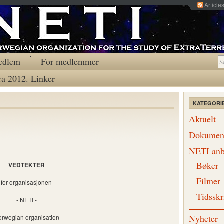
Article
edlem
For medlemmer
ra 2012. Linker
KATEGORI
Aktuelt
Dokumen
NETI anb
Bøker
VEDTEKTER
Filmer
for organisasjonen
Tidsskr
- NETI -
Nyheter
rwegian organisation