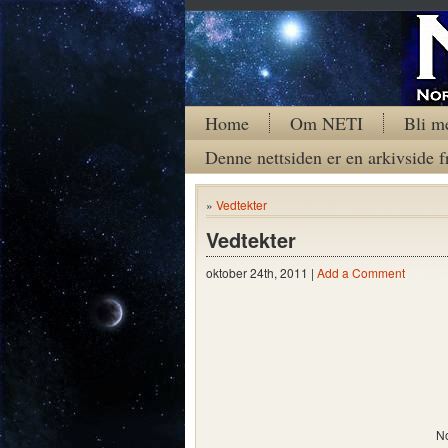
Home
Om NETI
Bli m
Denne nettsiden er en arkivside f
»
Vedtekter
Vedtekter
oktober 24th, 2011 |
Add a Comment
No