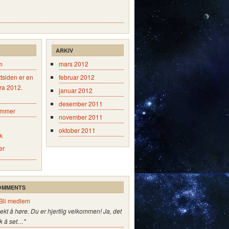
ARKIV
m
mars 2012
tsiden er en
februar 2012
fra 2012.
januar 2012
desember 2011
emmer
november 2011
oktober 2011
k
er
OMMENTS
Bli medlem
jekt å høre. Du er hjertlig velkommen! Ja, det
k å set…"