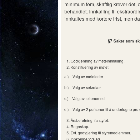
minimum fem, skriftlig krever det,
behandlet. Innkalling til ekstraor
innkalles med kortere frist, men 
§7 Saker som sk
Godkjenning av møteinnkalling.
Konstituering av møtet
a.) Valg av møteleder
b.) Valg av sekretær
c.) Valg av tellenemnd
d.) Valg av 2 personer til å undertegne prot
Årsberetning fra styret.
Regnskap.
Evt. godtgjøring til styremedlemmer.
Innkomne forslag.