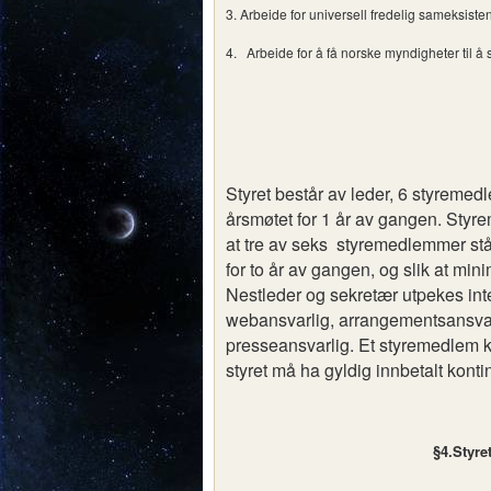
3. Arbeide for universell fredelig sameksiste
4. Arbeide for å få norske myndigheter til 
Styret består av leder, 6 styrem
årsmøtet for 1 år av gangen. Styr
at tre av seks styremedlemmer stå
for to år av gangen, og slik at min
Nestleder og sekretær utpekes inter
webansvarlig, arrangementsansvarl
presseansvarlig. Et styremedlem ka
styret må ha gyldig innbetalt konti
§4.Styre