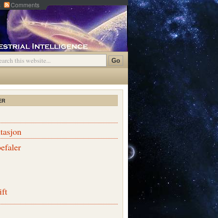
s
Comments
ER
tasjon
efaler
ift