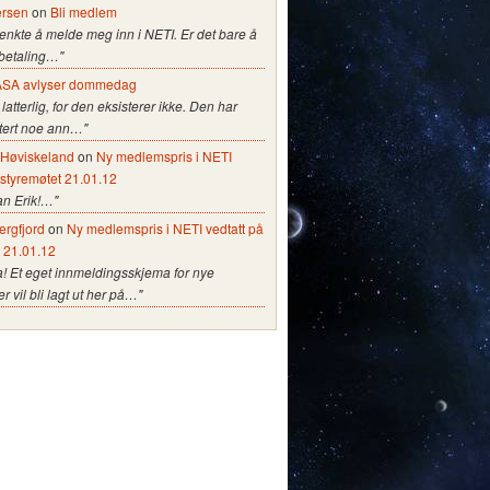
ersen
on
Bli medlem
tenkte å melde meg inn i NETI. Er det bare å
 betaling…"
SA avlyser dommedag
 latterlig, for den eksisterer ikke. Den har
stert noe ann…"
e Høviskeland
on
Ny medlemspris i NETI
 styremøtet 21.01.12
an Erik!…"
ergfjord
on
Ny medlemspris i NETI vedtatt på
t 21.01.12
a! Et eget innmeldingsskjema for nye
vil bli lagt ut her på…"