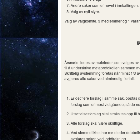
Andre saker som er nevnt i innkallingen.
Valg av nytt styre.
Valg av valgkomitè, 3 medlemmer og 1 var
§
Årsmøtet ledes av møteleder, som velges av 
til å underskrive møteprotokollen sammen 
Skriftelig avstemming foretas når minst 1/3 
avgjøres alle saker ved alminnelig flertall.
Er det flere forslag i samme sak, opptas 
forslag som er mest vidtgående, så de ne
Utsettelsesforslag skal straks tas opp ti
Alle forslag skal være skriftlige.
Ved stemmelikhet har møteleder dobbeltst
avgjøres saken ved loddtrekning.