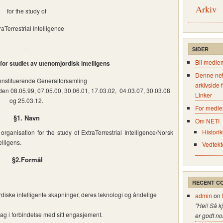
Arkiv
for the study of
raTerrestrial Intelligence
SIDER
Bli medle
or studiet av utenomjordisk intelligens
Denne net
onstituerende Generalforsamling
arkivside 
en 08.05.99, 07.05.00, 30.06.01, 17.03.02, 04.03.07, 30.03.08
Linker
og 25.03.12.
For medl
§1. Navn
Om NETI
Historik
anisation for the study of ExtraTerrestrial Intelligence/Norsk
elligens.
Vedtekt
§2.Formål
RECENT C
iske intelligente skapninger, deres teknologi og åndelige
admin
on
"Hei! Så k
hag i forbindelse med sitt engasjement.
er godt no