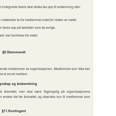
inntegnede talere skal straks tas opp til avstemning uten
an møteleder ta fra medlemmet ordet for resten av møtet.
un føres opp på talelisten som de øvrige.
l, kan bortvises fra møtet.
§9.Stemmerett
talende medlemmer av organisasjonen. Medlemmer som ikke kan
 med et annet medlem.
gnskap og årsberetning
å årsmøtet, men skal være tilgjengelig på organisasjonens
 ønsker det før årsmøtet, og utsendes kun til medlemmer som
§11.Kontingent