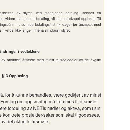
astsettes av styret. Ved manglende betaling, sendes en
ed videre manglende betaling, vil medlemskapet opphøre. Til
ingspåminnelse med betalingsfrist 14 dager før årsmøtet med
n, vil de ikke lenger inneha sin plass i styret.
Endringer i vedtektene
 av ordinært årsmøte med minst to tredjedeler av de avgitte
§13.Oppløsing.
, for å kunne behandles, være godkjent av minst
 Forslag om oppløsning må fremmes til årsmøtet.
e fordeling av NETIs midler og aktiva, som i sin
ke konkrete prosjekter/saker som skal tilgodesees,
 av det aktuelle årsmøte.