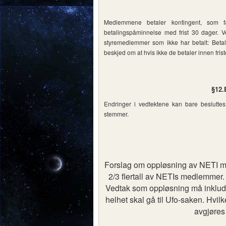
Medlemmene betaler kontingent, som f
betalingspåminnelse med frist 30 dager. V
styremedlemmer som ikke har betalt: Betal
beskjed om at hvis ikke de betaler innen friste
§12.
Endringer i vedtektene kan bare besluttes
stemmer.
Forslag om oppløsning av NETI må
2/3 flertall av NETIs medlemmer.
Vedtak som oppløsning må inkluder
helhet skal gå til Ufo-saken. Hvil
avgjøres