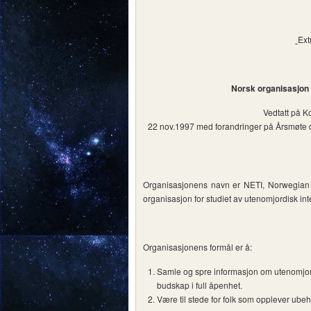
Ext
Norsk organisasjon f
Vedtatt på K
22 nov.1997 med forandringer på Årsmøte d
Organisasjonens navn er NETI, Norwegian org
organisasjon for studiet av utenomjordisk int
Organisasjonens formål er å:
Samle og spre informasjon om utenomjord
budskap i full åpenhet.
Være til stede for folk som opplever ube