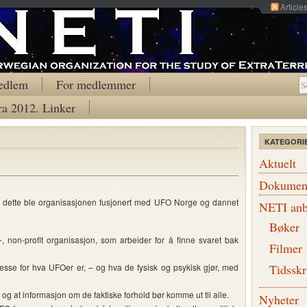
Article
edlem
For medlemmer
ra 2012. Linker
KATEGORI
Aktuelt
Dokumen
r dette ble organisasjonen fusjonert med UFO Norge og dannet
NETI anb
Bøker
g-, non-profit organisasjon, som arbeider for å finne svaret bak
Filmer
resse for hva UFOer er, – og hva de fysisk og psykisk gjør, med
Tidsskr
og at informasjon om de faktiske forhold bør komme ut til alle.
Nyheter