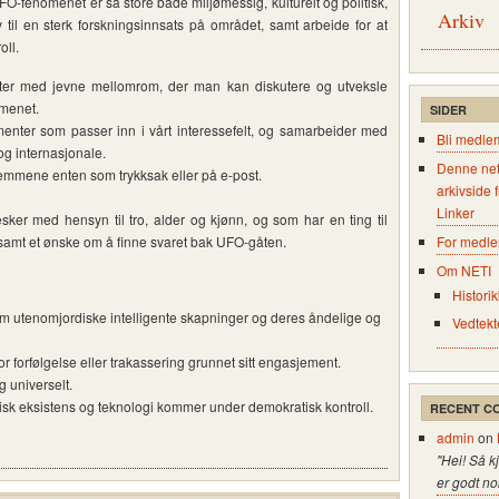
-fenomenet er så store både miljømessig, kulturelt og politisk,
Arkiv
v til en sterk forskningsinnsats på området, samt arbeide for at
ll.
er med jevne mellomrom, der man kan diskutere og utveksle
menet.
SIDER
enter som passer inn i vårt interessefelt, og samarbeider med
Bli medle
g internasjonale.
Denne net
lemmene enten som trykksak eller på e-post.
arkivside 
Linker
er med hensyn til tro, alder og kjønn, og som har en ting til
 samt et ønske om å finne svaret bak UFO-gåten.
For medl
Om NETI
:
Historik
m utenomjordiske intelligente skapninger og deres åndelige og
Vedtekt
 for forfølgelse eller trakassering grunnet sitt engasjement.
g universelt.
isk eksistens og teknologi kommer under demokratisk kontroll.
RECENT C
admin
on
"Hei! Så k
er godt no