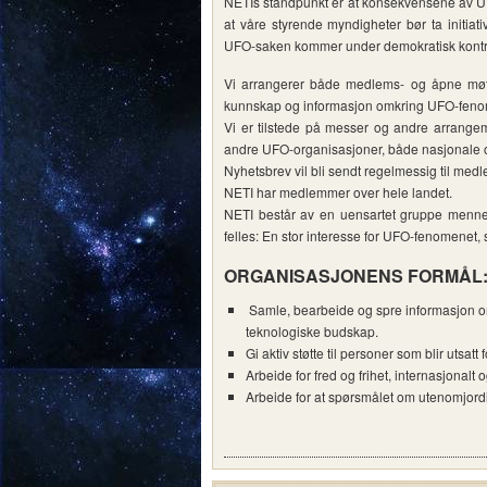
NETIs standpunkt er at konsekvensene av UFO
at våre styrende myndigheter bør ta initiati
UFO-saken kommer under demokratisk kontro
Vi arrangerer både medlems- og åpne møt
kunnskap og informasjon omkring UFO-feno
Vi er tilstede på messer og andre arrangem
andre UFO-organisasjoner, både nasjonale o
Nyhetsbrev vil bli sendt regelmessig til med
NETI har medlemmer over hele landet.
NETI består av en uensartet gruppe mennesk
felles: En stor interesse for UFO-fenomenet,
ORGANISASJONENS FORMÅL
Samle, bearbeide og spre informasjon o
teknologiske budskap.
Gi aktiv støtte til personer som blir utsatt
Arbeide for fred og frihet, internasjonalt o
Arbeide for at spørsmålet om utenomjord