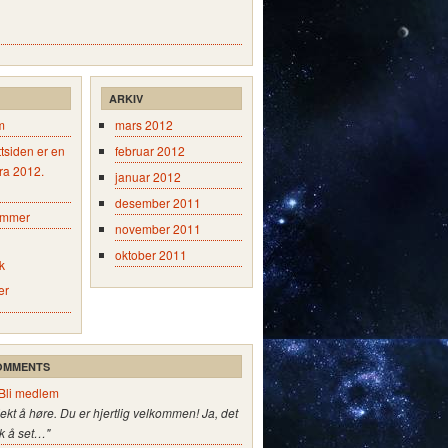
ARKIV
m
mars 2012
tsiden er en
februar 2012
fra 2012.
januar 2012
desember 2011
emmer
november 2011
oktober 2011
k
er
OMMENTS
Bli medlem
jekt å høre. Du er hjertlig velkommen! Ja, det
k å set…"