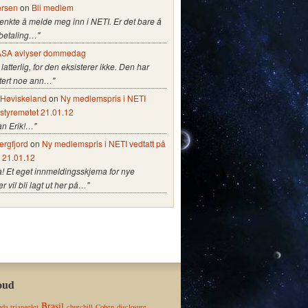
ersen
on
Bli medlem
tenkte å melde meg inn i NETI. Er det bare å
 betaling…"
SA avlyser dommedag
 latterlig, for den eksisterer ikke. Den har
stert noe ann…"
e Høviskeland
on
Ny medlemspris i NETI
 styremøtet 21.01.12
an Erik!…"
ergfjord
on
Ny medlemspris i NETI vedtatt på
t 21.01.12
a! Et eget innmeldingsskjema for nye
vil bli lagt ut her på…"
oud
Brasil
da triangelet
churchill
Cohen
disclosure