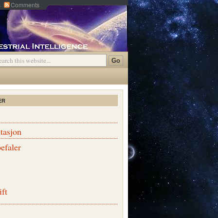
s
Comments
ER
tasjon
efaler
ift