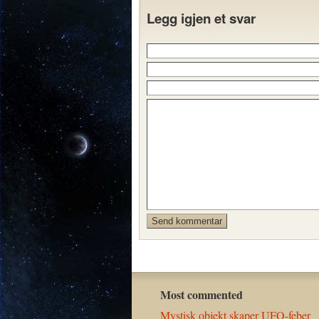
Legg igjen et svar
Most commented
Mystisk objekt skaper UFO-feber