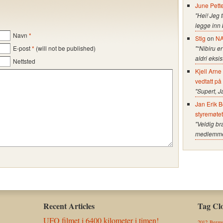
June Pett
"Hei! Jeg 
legge inn
Navn
*
Stig
on
NA
E-post
*
(will not be published)
"“Nibiru er
aldri eksi
Nettsted
Kjell Arn
vedtatt på
"Supert, J
Jan Erik B
styremøte
"Veldig br
medlemmer 
Recent Articles
Tag Cl
UFO filmet i 6400 kilometer i timen!
2012
Bermu