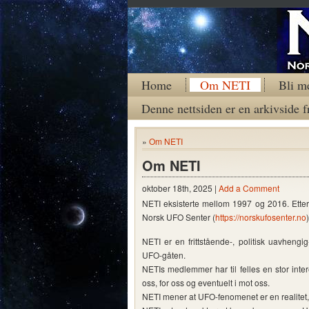
Home
Om NETI
Bli m
Denne nettsiden er en arkivside f
»
Om NETI
Om NETI
oktober 18th, 2025 |
Add a Comment
NETI eksisterte mellom 1997 og 2016. Ette
Norsk UFO Senter (
https://norskufosenter.no
)
NETI er en frittstående-, politisk uavhengi
UFO-gåten.
NETIs medlemmer har til felles en stor inte
oss, for oss og eventuelt i mot oss.
NETI mener at UFO-fenomenet er en realitet, 