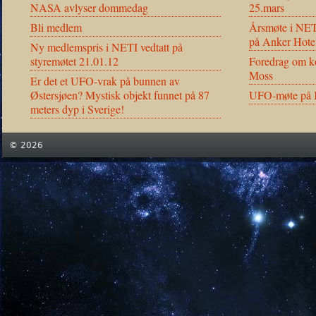
NASA avlyser dommedag
25.mars
Bli medlem
Årsmøte i NET
på Anker Hote
Ny medlemspris i NETI vedtatt på
styremøtet 21.01.12
Foredrag om ko
Moss
Er det et UFO-vrak på bunnen av
Østersjøen? Mystisk objekt funnet på 87
UFO-møte på K
meters dyp i Sverige!
© 2026