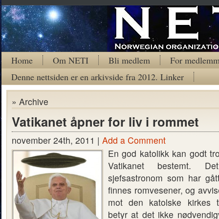
Home
Om NETI
Bli medlem
For medlemm
Denne nettsiden er en arkivside fra 2012. Linker
» Archive
Vatikanet åpner for liv i rommet
november 24th, 2011 |
Add a Comment
En god katolikk kan godt tr
Vatikanet bestemt. De
sjefsastronom som har gåt
finnes romvesener, og avvise
mot den katolske kirkes t
betyr at det ikke nødvendig