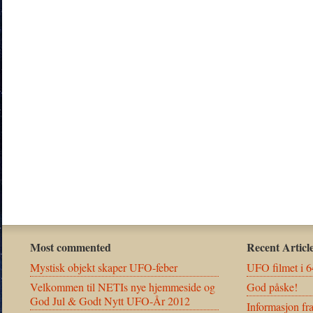
Most commented
Recent Articl
Mystisk objekt skaper UFO-feber
UFO filmet i 6
Velkommen til NETIs nye hjemmeside og
God påske!
God Jul & Godt Nytt UFO-År 2012
Informasjon fr