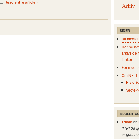
r …
Read entire article »
Arkiv
SIDER
Bli medle
Denne net
arkivside 
Linker
For medl
Om NETI
Historik
Vedtekt
RECENT C
admin
on
"Hei! Så k
er godt no