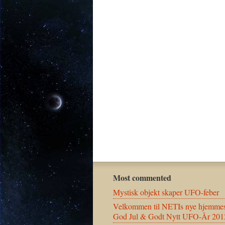
Most commented
Mystisk objekt skaper UFO-feber
Velkommen til NETIs nye hjemmes
God Jul & Godt Nytt UFO-År 201