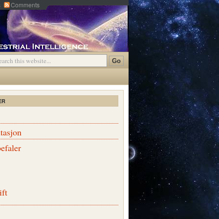
s
Comments
ER
tasjon
efaler
ift