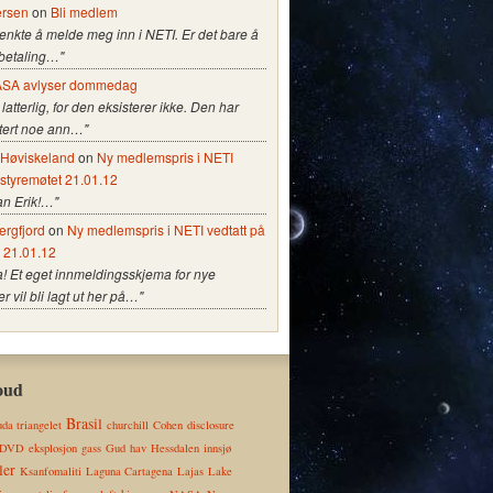
ersen
on
Bli medlem
tenkte å melde meg inn i NETI. Er det bare å
 betaling…"
SA avlyser dommedag
 latterlig, for den eksisterer ikke. Den har
stert noe ann…"
e Høviskeland
on
Ny medlemspris i NETI
 styremøtet 21.01.12
an Erik!…"
ergfjord
on
Ny medlemspris i NETI vedtatt på
t 21.01.12
a! Et eget innmeldingsskjema for nye
vil bli lagt ut her på…"
oud
Brasil
da triangelet
churchill
Cohen
disclosure
DVD
eksplosjon
gass
Gud
hav
Hessdalen
innsjø
ler
Ksanfomaliti
Laguna Cartagena
Lajas
Lake