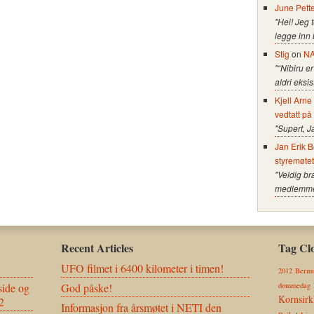
June Pett
"Hei! Jeg 
legge inn
Stig
on
NA
"“Nibiru er
aldri eksi
Kjell Arn
vedtatt på
"Supert, J
Jan Erik B
styremøte
"Veldig br
medlemmer 
Recent Articles
Tag Cl
UFO filmet i 6400 kilometer i timen!
2012
Bermu
ide og
God påske!
dommedag
Kornsirk
2
Informasjon fra årsmøtet i NETI den