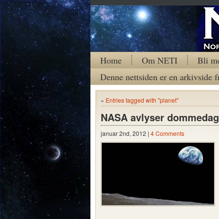
Home
Om NETI
Bli m
Denne nettsiden er en arkivside f
»
Entries tagged with "planet"
NASA avlyser dommedag
januar 2nd, 2012 |
4 Comments