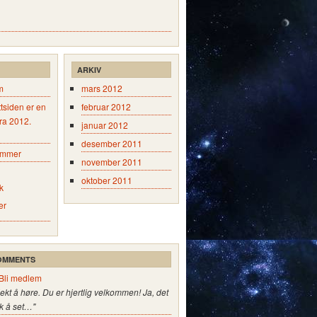
ARKIV
m
mars 2012
tsiden er en
februar 2012
fra 2012.
januar 2012
desember 2011
emmer
november 2011
oktober 2011
k
er
OMMENTS
Bli medlem
jekt å høre. Du er hjertlig velkommen! Ja, det
k å set…"