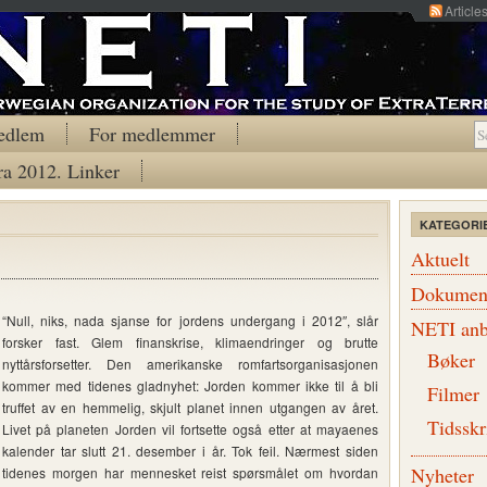
Article
edlem
For medlemmer
ra 2012. Linker
KATEGORI
Aktuelt
Dokumen
“Null, niks, nada sjanse for jordens undergang i 2012″, slår
NETI anb
forsker fast. Glem finanskrise, klimaendringer og brutte
Bøker
nyttårsforsetter. Den amerikanske romfartsorganisasjonen
kommer med tidenes gladnyhet: Jorden kommer ikke til å bli
Filmer
truffet av en hemmelig, skjult planet innen utgangen av året.
Tidsskr
Livet på planeten Jorden vil fortsette også etter at mayaenes
kalender tar slutt 21. desember i år. Tok feil. Nærmest siden
Nyheter
tidenes morgen har mennesket reist spørsmålet om hvordan