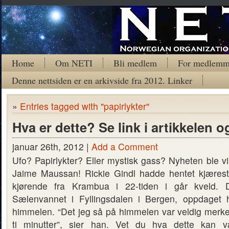
Home
Om NETI
Bli medlem
For medlemm
Denne nettsiden er en arkivside fra 2012. Linker
»
Entries tagged with "papirlykter"
Hva er dette? Se link i artikkelen 
januar 26th, 2012 |
Add a Comment
Ufo? Papirlykter? Eller mystisk gass? Nyheten ble v
Jaime Maussan! Rickie Gindl hadde hentet kjærest
kjørende fra Krambua i 22-tiden i går kveld. 
Sælenvannet i Fyllingsdalen i Bergen, oppdaget
himmelen. “Det jeg så på himmelen var veldig merkel
ti minutter”, sier han. Vet du hva dette kan 