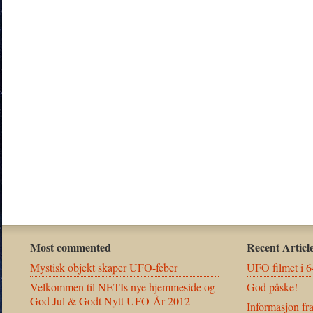
Most commented
Recent Articl
Mystisk objekt skaper UFO-feber
UFO filmet i 6
Velkommen til NETIs nye hjemmeside og
God påske!
God Jul & Godt Nytt UFO-År 2012
Informasjon fr