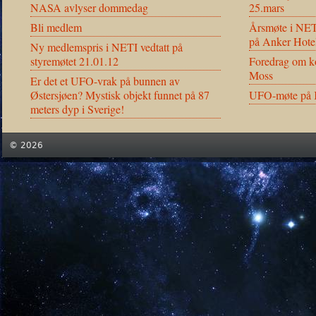
NASA avlyser dommedag
25.mars
Bli medlem
Årsmøte i NET
på Anker Hote
Ny medlemspris i NETI vedtatt på
styremøtet 21.01.12
Foredrag om ko
Moss
Er det et UFO-vrak på bunnen av
Østersjøen? Mystisk objekt funnet på 87
UFO-møte på K
meters dyp i Sverige!
© 2026