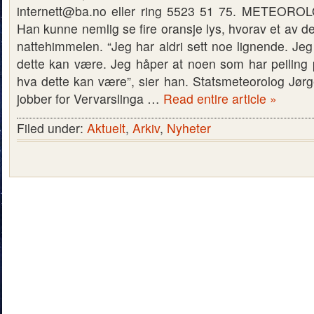
internett@ba.no eller ring 5523 51 75. METEO
Han kunne nemlig se fire oransje lys, hvorav et av 
nattehimmelen. “Jeg har aldri sett noe lignende. Jeg
dette kan være. Jeg håper at noen som har peiling p
hva dette kan være”, sier han. Statsmeteorolog Jø
jobber for Vervarslinga …
Read entire article »
Filed under:
Aktuelt
,
Arkiv
,
Nyheter