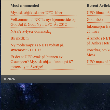
Most commented
Recent Articl
Mystisk objekt skaper UFO-feber
UFO filmet i 6
Velkommen til NETIs nye hjemmeside og
God påske!
God Jul & Godt Nytt UFO-År 2012
Informasjon fr
NASA avlyser dommedag
25.mars
Bli medlem
Årsmøte i NET
på Anker Hote
Ny medlemspris i NETI vedtatt på
styremøtet 21.01.12
Foredrag om ko
Moss
Er det et UFO-vrak på bunnen av
Østersjøen? Mystisk objekt funnet på 87
UFO-møte på K
meters dyp i Sverige!
© 2026