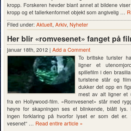
kropp. Forskeren hevder blant annet at bildene vise
kropp og et tallerkenformet objekt som angivelig …
R
Filed under:
Aktuelt
,
Arkiv
,
Nyheter
Her blir «romvesenet» fanget på fi
januar 18th, 2012 |
Add a Comment
To britiske turister 
ligner et utenomjo
spillefilm i den brasi
turistene står og fi
dukker det opp en fi
mest av alt ligner et
fra en Hollywood-film. «Romvesenet» står med rygge
høyre for skapningen ses et blinkende, blått lys. 
ingen forklaring på hvorfor lyset er som det er.
vesenet” …
Read entire article »