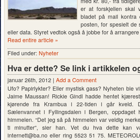
med kr. 80,- fra tidlige
er at forskjellen skal
bladet på mail kontra 
posten, for spesielt de
eller data. Styret vedtok også å jobbe for å arrange
Read entire article »
Filed under:
Nyheter
Hva er dette? Se link i artikkelen 
januar 26th, 2012 |
Add a Comment
Ufo? Papirlykter? Eller mystisk gass? Nyheten ble v
Jaime Maussan! Rickie Gindl hadde hentet kjærest
kjørende fra Krambua i 22-tiden i går kveld. 
Sælenvannet i Fyllingsdalen i Bergen, oppdaget
himmelen. “Det jeg så på himmelen var veldig merkel
ti minutter”, sier han. Vet du hva dette kan 
internett@ba.no eller ring 5523 51 75. METEO