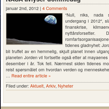
januar 2nd, 2012 |
4 Comments
“Null, niks, nada 
undergang i 2012″, sl
finanskrise, klimae
nyttårsforsetter.
romfartsorganisas
tidenes gladnyhet: Jor
bli truffet av en hemmelig, skjult planet innen utgan
planeten Jorden vil fortsette også etter at mayaenes 
desember i år. Tok feil. Nærmest siden tidenes m
reist spørsmålet om hvordan verden og menneskehet
…
Read entire article »
Filed under:
Aktuelt
,
Arkiv
,
Nyheter