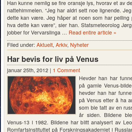
Han kunne nemlig se fire oransje lys, hvorav et av 
nattehimmelen. “Jeg har aldri sett noe lignende. Jeg
dette kan være. Jeg håper at noen som har peiling p
hva dette kan være”, sier han. Statsmeteorolog Jø
jobber for Vervarslinga …
Read entire article »
Filed under:
Aktuelt
,
Arkiv
,
Nyheter
Har bevis for liv på Venus
januar 25th, 2012 |
1 Comment
Hevder han har funne
på gamle Venus-bilder
hevder han har funnet
på Venus etter å ha a
som ble tatt av en ru
år siden. Bildene bl
Venus-13 i 1982. Bildene har blitt analysert av Leo
Romfartsinstituttet på Forskningsakademiet i Russla