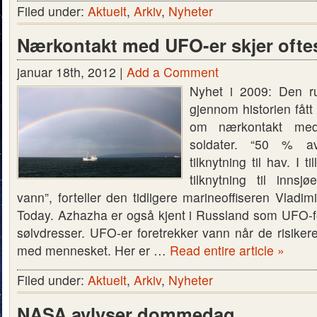
Filed under:
Aktuelt
,
Arkiv
,
Nyheter
Nærkontakt med UFO-er skjer oftes
januar 18th, 2012 |
Add a Comment
Nyhet i 2009: Den r
gjennom historien fåt
om nærkontakt med
soldater. “50 % av 
tilknytning til hav. I
tilknytning til innsj
vann”, forteller den tidligere marineoffiseren Vladim
Today. Azhazha er også kjent i Russland som UFO-f
sølvdresser. UFO-er foretrekker vann når de risiker
med mennesket. Her er …
Read entire article »
Filed under:
Aktuelt
,
Arkiv
,
Nyheter
NASA avlyser dommedag