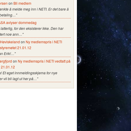
ersen
on
Bli medlem
tenkte å melde meg inn i NETI. Er det bare å
 betaling…"
SA avlyser dommedag
 latterlig, for den eksisterer ikke. Den har
stert noe ann…"
e Høviskeland
on
Ny medlemspris i NETI
 styremøtet 21.01.12
an Erik!…"
ergfjord
on
Ny medlemspris i NETI vedtatt på
t 21.01.12
a! Et eget innmeldingsskjema for nye
vil bli lagt ut her på…"