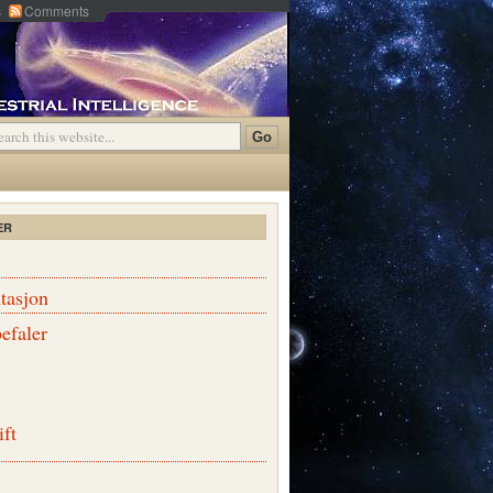
s
Comments
ER
tasjon
efaler
ift