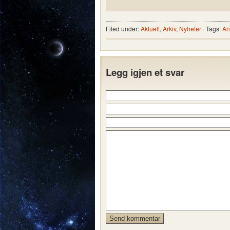
Filed under:
Aktuelt
,
Arkiv
,
Nyheter
· Tags:
An
Legg igjen et svar