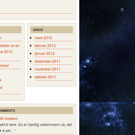
ARKIV
m
mars 2012
tsiden er en
februar 2012
fra 2012.
januar 2012
desember 2011
emmer
november 2011
oktober 2011
k
er
OMMENTS
Bli medlem
jekt å høre. Du er hjertlig velkommen! Ja, det
k å set…"