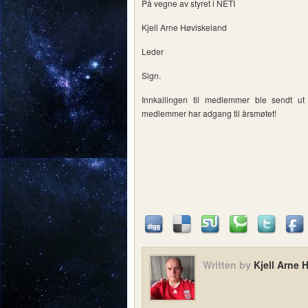
På vegne av styret i NETI
Kjell Arne Høviskeland
Leder
Sign.
Innkallingen til medlemmer ble sendt u
medlemmer har adgang til årsmøtet!
Written by
Kjell Arne 