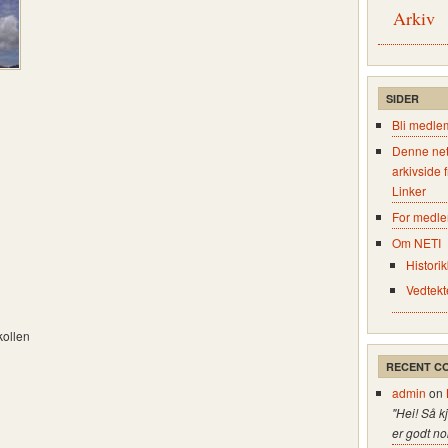
Arkiv
SIDER
Bli medle
Denne net
arkivside 
Linker
For medl
Om NETI
Historik
Vedtekt
kollen
RECENT C
admin
on
"Hei! Så k
er godt no