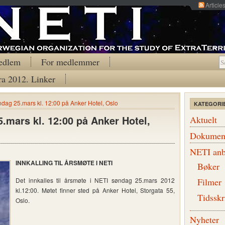
Article
edlem
For medlemmer
ra 2012. Linker
dag 25.mars kl. 12:00 på Anker Hotel, Oslo
KATEGORI
.mars kl. 12:00 på Anker Hotel,
Aktuelt
Dokumen
NETI anb
I
NNKALLING TIL ÅRSMØTE I NETI
Bøker
Det innkalles til årsmøte i NETI søndag 25.mars 2012
Filmer
kl.12:00. Møtet finner sted på Anker Hotel, Storgata 55,
Tidsskr
Oslo.
Nyheter