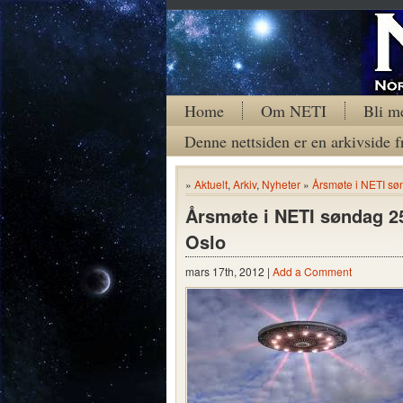
Home
Om NETI
Bli m
Denne nettsiden er en arkivside f
»
Aktuelt
,
Arkiv
,
Nyheter
»
Årsmøte i NETI søn
Årsmøte i NETI søndag 25
Oslo
mars 17th, 2012 |
Add a Comment