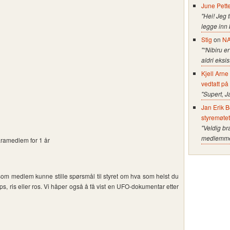
June Pett
"Hei! Jeg 
legge inn
Stig
on
NA
"“Nibiru er
aldri eksi
Kjell Arn
vedtatt på
"Supert, J
Jan Erik B
styremøte
"Veldig br
medlemmer 
aramedlem for 1 år
om medlem kunne stille spørsmål til styret om hva som helst du
, ris eller ros. Vi håper også å få vist en UFO-dokumentar etter