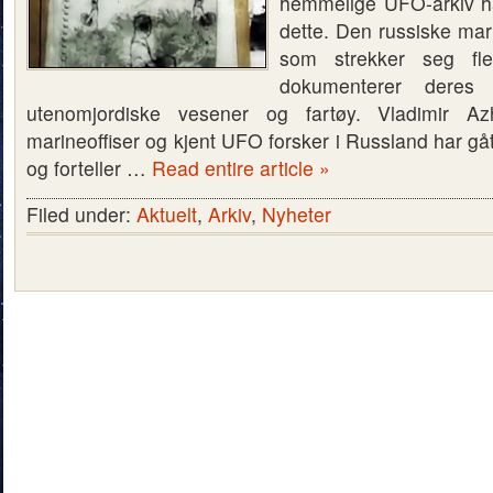
hemmelige UFO-arkiv ha
dette. Den russiske mari
som strekker seg fler
dokumenterer dere
utenomjordiske vesener og fartøy. Vladimir Az
marineoffiser og kjent UFO forsker i Russland har gå
og forteller …
Read entire article »
Filed under:
Aktuelt
,
Arkiv
,
Nyheter