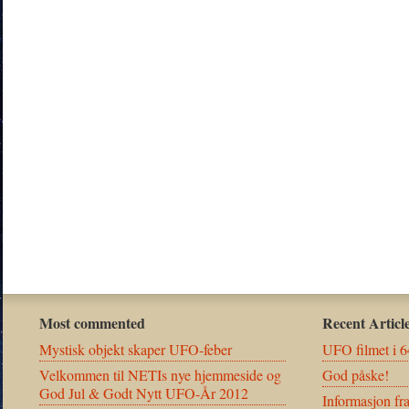
Most commented
Recent Articl
Mystisk objekt skaper UFO-feber
UFO filmet i 6
Velkommen til NETIs nye hjemmeside og
God påske!
God Jul & Godt Nytt UFO-År 2012
Informasjon fr