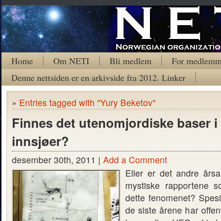
Home
Om NETI
Bli medlem
For medlemm
Denne nettsiden er en arkivside fra 2012. Linker
»
Entries tagged with "Yury Beketov"
Finnes det utenomjordiske baser i
innsjøer?
desember 30th, 2011 |
Add a Comment
Eller er det andre års
mystiske rapportene
dette fenomenet? Spesiel
de siste årene har offent