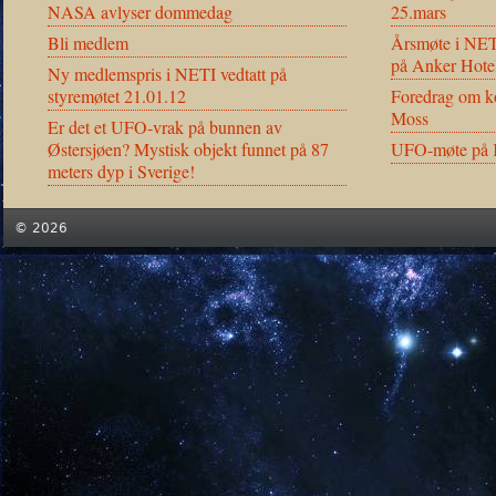
NASA avlyser dommedag
25.mars
Bli medlem
Årsmøte i NET
på Anker Hote
Ny medlemspris i NETI vedtatt på
styremøtet 21.01.12
Foredrag om ko
Moss
Er det et UFO-vrak på bunnen av
Østersjøen? Mystisk objekt funnet på 87
UFO-møte på K
meters dyp i Sverige!
© 2026