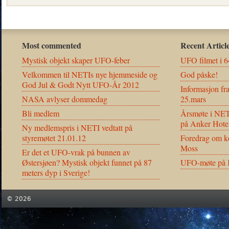
Most commented
Recent Articl
Mystisk objekt skaper UFO-feber
UFO filmet i 6
Velkommen til NETIs nye hjemmeside og
God påske!
God Jul & Godt Nytt UFO-År 2012
Informasjon fr
NASA avlyser dommedag
25.mars
Bli medlem
Årsmøte i NET
på Anker Hote
Ny medlemspris i NETI vedtatt på
styremøtet 21.01.12
Foredrag om ko
Moss
Er det et UFO-vrak på bunnen av
Østersjøen? Mystisk objekt funnet på 87
UFO-møte på K
meters dyp i Sverige!
© 2026