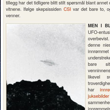
tillegg har det tidligere blitt stilt spørsmål blant ann
vitnene. Ifølge skepsissiden
CSI
var det bare to, 
venner.
MEN I B
UFO-entus
overbevis
denne nies
innrømm
understrek
bare si
venninnen
likevel s
troverdighe
har
inn
juksebil
samme
innrømmels