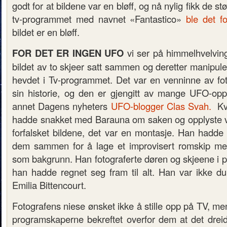
godt for at bildene var en bløff, og nå nylig fikk de stø
tv-programmet med navnet «Fantastico»
ble det fo
bildet er en bløff.
FOR DET ER INGEN UFO
vi ser på himmelhvelving
bildet av to skjeer satt sammen og deretter manipulert
hevdet i Tv-programmet. Det var en venninne av fot
sin historie, og den er gjengitt av mange UFO-oppt
annet Dagens nyheters
UFO-blogger Clas Svah.
Kv
hadde snakket med Barauna om saken og opplyste v
forfalsket bildene, det var en montasje. Han hadde t
dem sammen for å lage et improvisert romskip med
som bakgrunn. Han fotograferte døren og skjeene i pe
han hadde regnet seg fram til alt. Han var ikke 
Emilia Bittencourt.
Fotografens niese ønsket ikke å stille opp på TV, me
programskaperne bekreftet overfor dem at det dreid