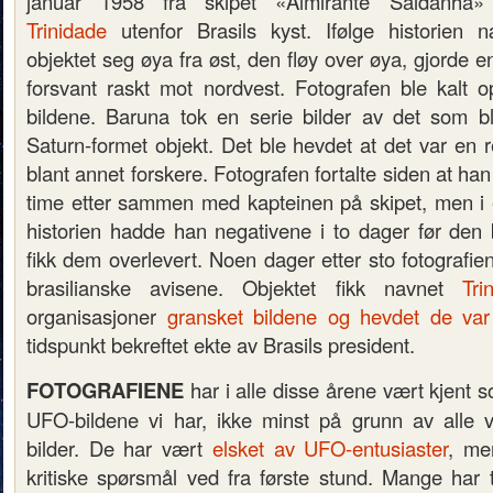
januar 1958 fra skipet «Almirante Saldanh
Trinidade
utenfor Brasils kyst. Ifølge historien 
objektet seg øya fra øst, den fløy over øya, gjorde e
forsvant raskt mot nordvest. Fotografen ble kalt 
bildene. Baruna tok en serie bilder av det som b
Saturn-formet objekt. Det ble hevdet at det var en 
blant annet forskere. Fotografen fortalte siden at ha
time etter sammen med kapteinen på skipet, men i
historien hadde han negativene i to dager før den 
fikk dem overlevert. Noen dager etter sto fotografien
brasilianske avisene. Objektet fikk navnet
Tr
organisasjoner
gransket bildene og hevdet de var
tidspunkt bekreftet ekte av Brasils president.
FOTOGRAFIENE
har i alle disse årene vært kjent
UFO-bildene vi har, ikke minst på grunn av alle 
bilder. De har vært
elsket av UFO-entusiaster
, me
kritiske spørsmål ved fra første stund. Mange har t