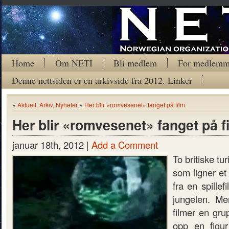
Home
Om NETI
Bli medlem
For medlemm
Denne nettsiden er en arkivside fra 2012. Linker
»
Aktuelt
,
Arkiv
,
Nyheter
»
Her blir «romvesenet» fanget på film
Her blir «romvesenet» fanget på f
januar 18th, 2012 |
Add a Comment
To britiske tur
som ligner et
fra en spillef
jungelen. Me
filmer en gru
opp en figu