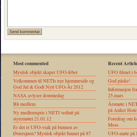
Most commented
Recent Articl
Mystisk objekt skaper UFO-feber
UFO filmet i 6
Velkommen til NETIs nye hjemmeside og
God påske!
God Jul & Godt Nytt UFO-År 2012
Informasjon fr
NASA avlyser dommedag
25.mars
Bli medlem
Årsmøte i NET
på Anker Hote
Ny medlemspris i NETI vedtatt på
styremøtet 21.01.12
Foredrag om ko
Moss
Er det et UFO-vrak på bunnen av
Østersjøen? Mystisk objekt funnet på 87
UFO-møte på K