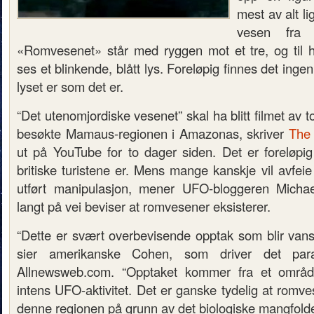
mest av alt l
vesen fra e
«Romvesenet» står med ryggen mot et tre, og til 
ses et blinkende, blått lys. Foreløpig finnes det ingen
lyset er som det er.
“Det utenomjordiske vesenet” skal ha blitt filmet av to
besøkte Mamaus-regionen i Amazonas, skriver
The
ut på YouTube for to dager siden. Det er foreløpi
britiske turistene er. Mens mange kanskje vil avfei
utført manipulasjon, mener UFO-bloggeren Micha
langt på vei beviser at romvesener eksisterer.
“Dette er svært overbevisende opptak som blir vansk
sier amerikanske Cohen, som driver det para
Allnewsweb.com. “Opptaket kommer fra et områ
intens UFO-aktivitet. Det er ganske tydelig at romves
denne regionen på grunn av det biologiske mangfoldet