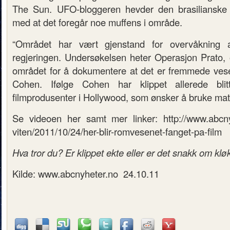
The Sun. UFO-bloggeren hevder den brasilianske r
med at det foregår noe muffens i område.
“Området har vært gjenstand for overvåkning a
regjeringen. Undersøkelsen heter Operasjon Prato,
området for å dokumentere at det er fremmede vesen
Cohen. Ifølge Cohen har klippet allerede bl
filmprodusenter i Hollywood, som ønsker å bruke mater
Se videoen her samt mer linker: http://www.abcny
viten/2011/10/24/her-blir-romvesenet-fanget-pa-film
Hva tror du? Er klippet ekte eller er det snakk om kl
Kilde: www.abcnyheter.no 24.10.11