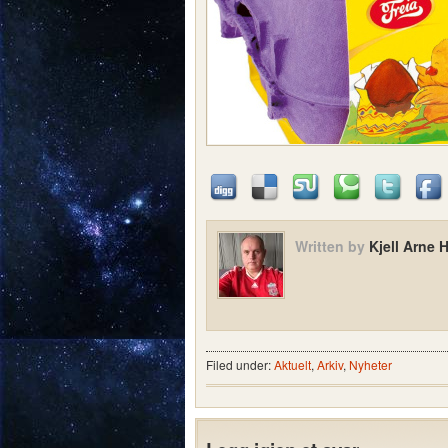
Written by
Kjell Arne 
Filed under:
Aktuelt
,
Arkiv
,
Nyheter