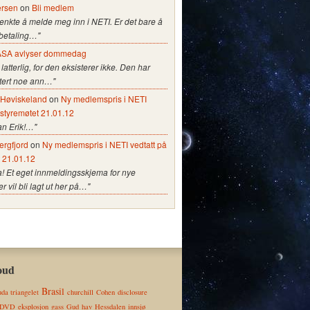
ersen
on
Bli medlem
tenkte å melde meg inn i NETI. Er det bare å
 betaling…"
SA avlyser dommedag
 latterlig, for den eksisterer ikke. Den har
stert noe ann…"
e Høviskeland
on
Ny medlemspris i NETI
 styremøtet 21.01.12
an Erik!…"
ergfjord
on
Ny medlemspris i NETI vedtatt på
t 21.01.12
a! Et eget innmeldingsskjema for nye
vil bli lagt ut her på…"
oud
Brasil
da triangelet
churchill
Cohen
disclosure
DVD
eksplosjon
gass
Gud
hav
Hessdalen
innsjø