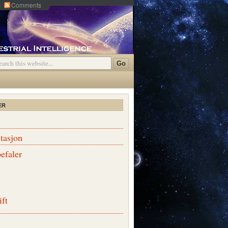
s
Comments
ER
tasjon
efaler
ift