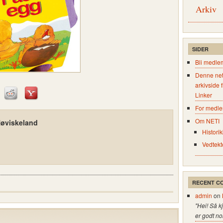
Arkiv
SIDER
Bli medle
Denne net
arkivside 
Linker
For medl
Om NETI
Høviskeland
Historik
Vedtekt
RECENT C
admin
on
"Hei! Så k
er godt no