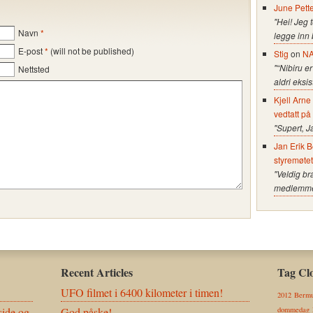
June Pett
"Hei! Jeg 
Navn
*
legge inn
E-post
*
(will not be published)
Stig
on
NA
"“Nibiru er
Nettsted
aldri eksi
Kjell Arn
vedtatt på
"Supert, J
Jan Erik B
styremøte
"Veldig br
medlemmer 
Recent Articles
Tag Cl
UFO filmet i 6400 kilometer i timen!
2012
Bermu
ide og
God påske!
dommedag