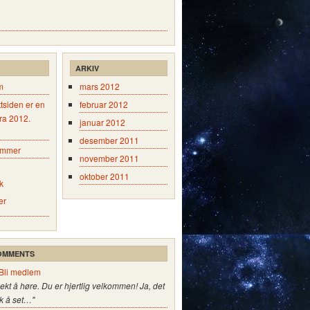
ARKIV
m
mars 2012
tsiden er en
februar 2012
fra 2012.
januar 2012
desember 2011
emmer
november 2011
oktober 2011
k
er
OMMENTS
Bli medlem
jekt å høre. Du er hjertlig velkommen! Ja, det
k å set…"