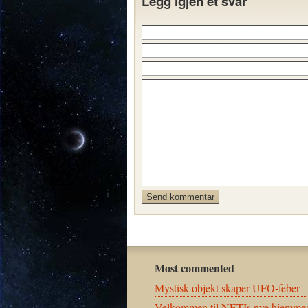
Legg igjen et svar
Most commented
Mystisk objekt skaper UFO-feber
Velkommen til NETIs nye hjemmes