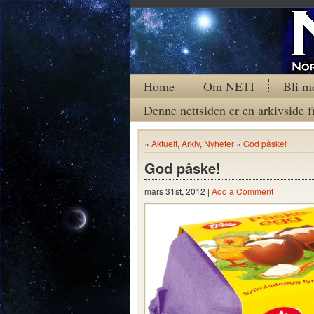
Home
Om NETI
Bli m
Denne nettsiden er en arkivside f
»
Aktuelt
,
Arkiv
,
Nyheter
»
God påske!
God påske!
mars 31st, 2012 |
Add a Comment