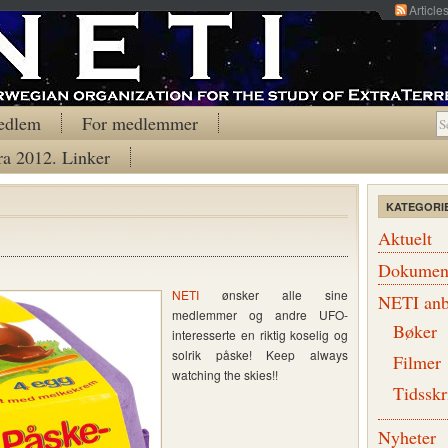
Article
edlem
For medlemmer
ra 2012. Linker
KATEGORI
Aktuelt
Dokumen
NETI
ønsker alle sine
NETI anb
medlemmer og andre UFO-
Bøker
interesserte en riktig koselig og
solrik påske! Keep always
Filmer
watching the skies!!
Tidsskr
Nyheter