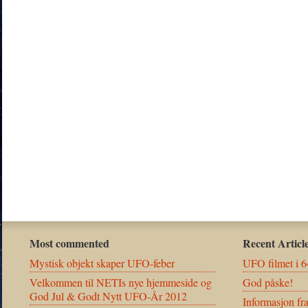
Most commented
Recent Articl
Mystisk objekt skaper UFO-feber
UFO filmet i 6
Velkommen til NETIs nye hjemmeside og
God påske!
God Jul & Godt Nytt UFO-År 2012
Informasjon fr