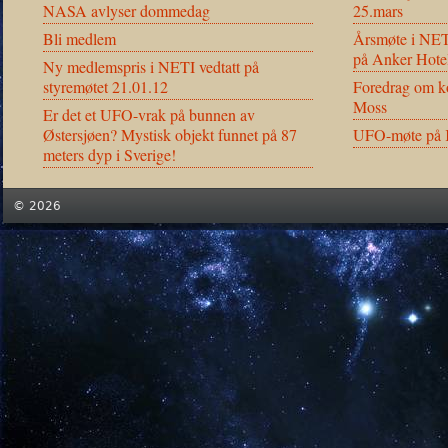
NASA avlyser dommedag
25.mars
Bli medlem
Årsmøte i NET
på Anker Hote
Ny medlemspris i NETI vedtatt på
styremøtet 21.01.12
Foredrag om ko
Moss
Er det et UFO-vrak på bunnen av
Østersjøen? Mystisk objekt funnet på 87
UFO-møte på K
meters dyp i Sverige!
© 2026