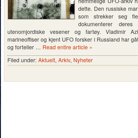
hemmelige UFO-arkiv ha
dette. Den russiske mari
som strekker seg fler
dokumenterer dere
utenomjordiske vesener og fartøy. Vladimir Az
marineoffiser og kjent UFO forsker i Russland har gå
og forteller …
Read entire article »
Filed under:
Aktuelt
,
Arkiv
,
Nyheter