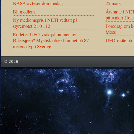
NASA avlyser dommedag
25.mars
Bli medlem
Årsmøte i NET
på Anker Hote
Ny medlemspris i NETI vedtatt på
styremøtet 21.01.12
Foredrag om ko
Moss
Er det et UFO-vrak på bunnen av
Østersjøen? Mystisk objekt funnet på 87
UFO-møte på K
meters dyp i Sverige!
© 2026