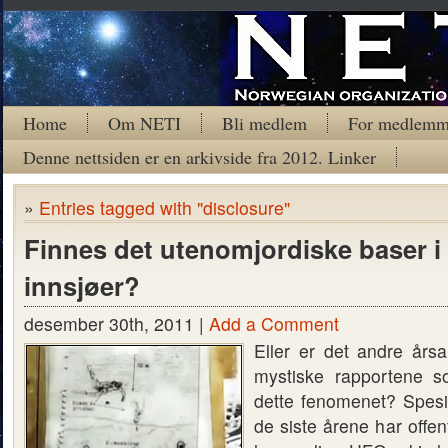
Home
Om NETI
Bli medlem
For medlemm
Denne nettsiden er en arkivside fra 2012. Linker
»
Entries tagged with "disclosure"
Finnes det utenomjordiske baser i
innsjøer?
desember 30th, 2011 |
Add a Comment
Eller er det andre års
mystiske rapportene
dette fenomenet? Spesiel
de siste årene har offent