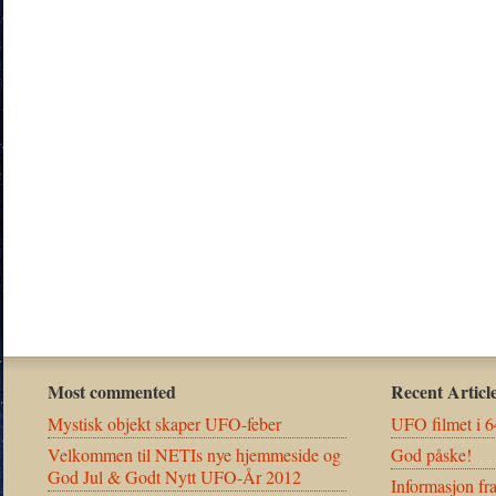
Most commented
Recent Articl
Mystisk objekt skaper UFO-feber
UFO filmet i 6
Velkommen til NETIs nye hjemmeside og
God påske!
God Jul & Godt Nytt UFO-År 2012
Informasjon fr