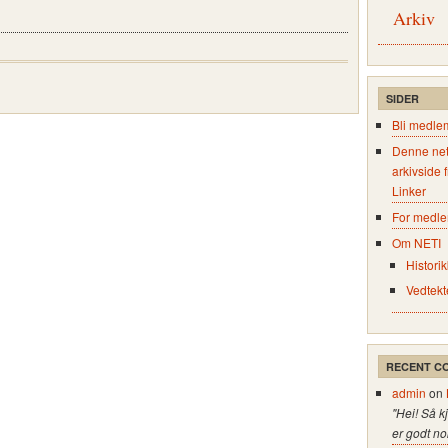
Arkiv
SIDER
Bli medle
Denne net
arkivside 
Linker
For medl
Om NETI
Historik
Vedtekt
RECENT C
admin
on
"Hei! Så k
er godt no