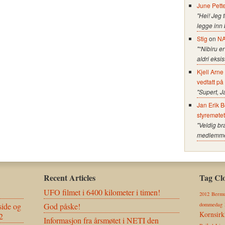
June Pett
"Hei! Jeg 
legge inn
Stig
on
NA
"“Nibiru er
aldri eksi
Kjell Arn
vedtatt på
"Supert, J
Jan Erik B
styremøte
"Veldig br
medlemmer 
Recent Articles
Tag Cl
UFO filmet i 6400 kilometer i timen!
2012
Bermu
ide og
God påske!
dommedag
Kornsirk
2
Informasjon fra årsmøtet i NETI den