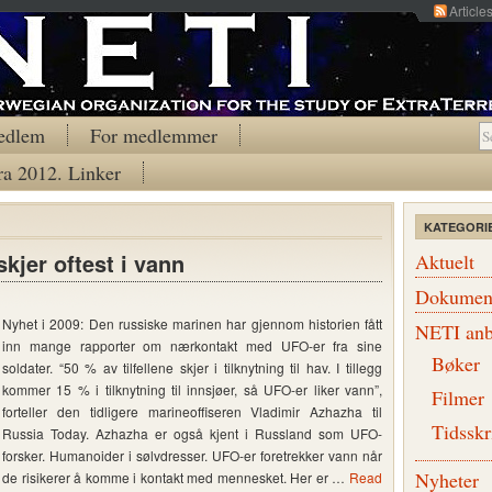
Article
edlem
For medlemmer
ra 2012. Linker
KATEGORI
jer oftest i vann
Aktuelt
Dokumen
Nyhet i 2009: Den russiske marinen har gjennom historien fått
NETI anb
inn mange rapporter om nærkontakt med UFO-er fra sine
Bøker
soldater. “50 % av tilfellene skjer i tilknytning til hav. I tillegg
kommer 15 % i tilknytning til innsjøer, så UFO-er liker vann”,
Filmer
forteller den tidligere marineoffiseren Vladimir Azhazha til
Tidsskr
Russia Today. Azhazha er også kjent i Russland som UFO-
forsker. Humanoider i sølvdresser. UFO-er foretrekker vann når
Nyheter
de risikerer å komme i kontakt med mennesket. Her er …
Read