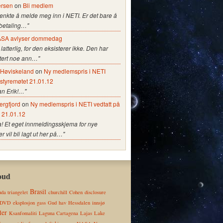
ersen
on
Bli medlem
tenkte å melde meg inn i NETI. Er det bare å
 betaling…"
SA avlyser dommedag
 latterlig, for den eksisterer ikke. Den har
stert noe ann…"
e Høviskeland
on
Ny medlemspris i NETI
 styremøtet 21.01.12
an Erik!…"
ergfjord
on
Ny medlemspris i NETI vedtatt på
t 21.01.12
a! Et eget innmeldingsskjema for nye
vil bli lagt ut her på…"
oud
Brasil
da triangelet
churchill
Cohen
disclosure
DVD
eksplosjon
gass
Gud
hav
Hessdalen
innsjø
ler
Ksanfomaliti
Laguna Cartagena
Lajas
Lake