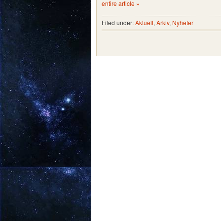
entire article »
Filed under:
Aktuelt
,
Arkiv
,
Nyheter