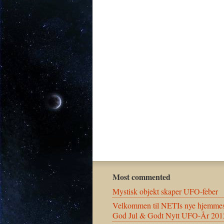
Most commented
Mystisk objekt skaper UFO-feber
Velkommen til NETIs nye hjemmes
God Jul & Godt Nytt UFO-År 201