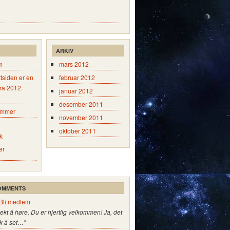
ARKIV
m
mars 2012
tsiden er en
februar 2012
fra 2012.
januar 2012
desember 2011
emmer
november 2011
oktober 2011
k
er
OMMENTS
Bli medlem
jekt å høre. Du er hjertlig velkommen! Ja, det
k å set…"