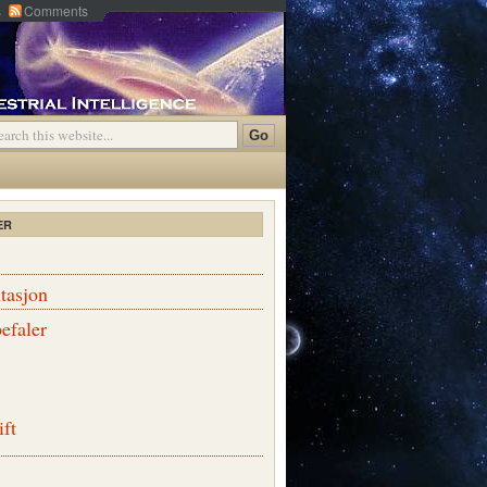
s
Comments
ER
tasjon
efaler
ift