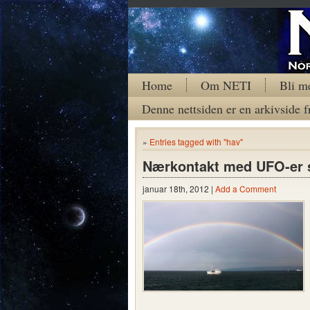
Home
Om NETI
Bli m
Denne nettsiden er en arkivside f
»
Entries tagged with "hav"
Nærkontakt med UFO-er sk
januar 18th, 2012 |
Add a Comment